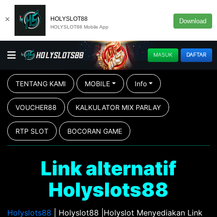
×
HOLYSLOT88
Download
HOLYSLOT88 Mobile App
MASUK
DAFTAR
TENTANG KAMI
MOBILE
Info
VOUCHER88
KALKULATOR MIX PARLAY
RTP SLOT
BOCORAN GAME
Link alternatif
Holyslots88
Holyslots88
| Holyslot88 |Holyslot Menyediakan Link