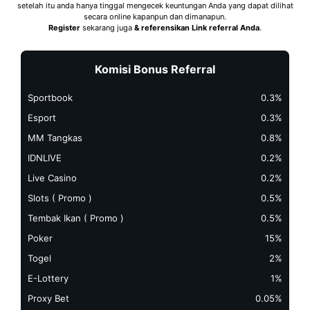
setelah itu anda hanya tinggal mengecek keuntungan Anda yang dapat dilihat
secara online kapanpun dan dimanapun.
Register
sekarang juga
& referensikan Link referral Anda
.
Komisi Bonus Referral
Sportbook
0.3%
Esport
0.3%
MM Tangkas
0.8%
IDNLIVE
0.2%
Live Casino
0.2%
Slots ( Promo )
0.5%
Tembak Ikan ( Promo )
0.5%
Poker
15%
Togel
2%
E-Lottery
1%
Proxy Bet
0.05%