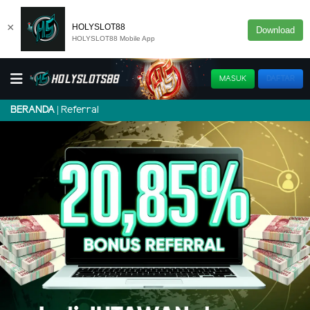
×
HOLYSLOT88
Download
HOLYSLOT88 Mobile App
MASUK
DAFTAR
Referral
BERANDA